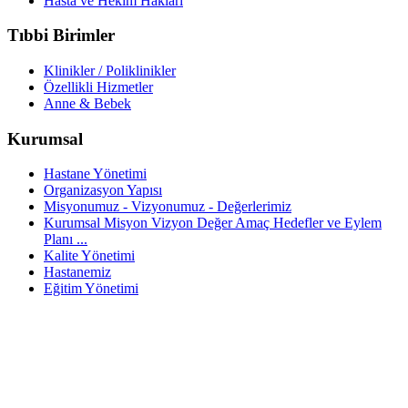
Hasta ve Hekim Hakları
Tıbbi Birimler
Klinikler / Poliklinikler
Özellikli Hizmetler
Anne & Bebek
Kurumsal
Hastane Yönetimi
Organizasyon Yapısı
Misyonumuz - Vizyonumuz - Değerlerimiz
Kurumsal Misyon Vizyon Değer Amaç Hedefler ve Eylem
Planı ...
Kalite Yönetimi
Hastanemiz
Eğitim Yönetimi