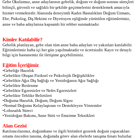
Gebe Okulumuz, anne adaylarının gebelik, doğum ve doğum sonrası süreçleri
bilinçli, güvenli ve sağlıklı bir şekilde geçirmelerini desteklemek amacıyla
hizmet vermektedir. Alanında deneyimli Kadın Hastalıkları Doğum Uzmanı,
Ebe, Psikolog, Diş Hekimi ve Diyetisyen eşliğinde yürütülen eğitimlerimiz,
anne ve baba adaylarına kapsamlı bir rehber sunmaktadır.
Kimler Katılabilir?
Gebelik planlayan, gebe olan tüm anne baba adayları ve yakınları katılabilir.
Eğitimlerimiz hafta içi her gün yapılmaktadır ve ücretsizdir. Kayıt ve detaylı
bilgi için hastanemiz ile iletişime geçebilirsiniz.
Eğitim İçeriğimiz
•
Gebeliğe Hazırlık
•
Gebelikte Oluşan Fiziksel ve Psikolojik Değişiklikler
•
Gebelikte Ağız Diş Sağlığı ve Yenidoğanın Ağız Sağlığı
•
Gebelikte Beslenme
•
Gebelikte Egzersizler ve Nefes Egzersizleri
•
Gebelikte Tehlike Belirtileri
•
Doğuma Hazırlık, Doğum, Doğum Algısı
•
Normal Doğumu Kolaylaştıran ve Destekleyen Yöntemler
•
Lohusalık Süreci
•
Yenidoğan Bakımı, Anne Sütü ve Emzirme Teknikleri
Alan Gezisi
Katılımcılarımız, doğumhane ve ilgili birimleri gezerek doğum yapacakları
ortamı önceden tanıma, doğumda görev alan ebelerle tanışma fırsatı bulurlar.