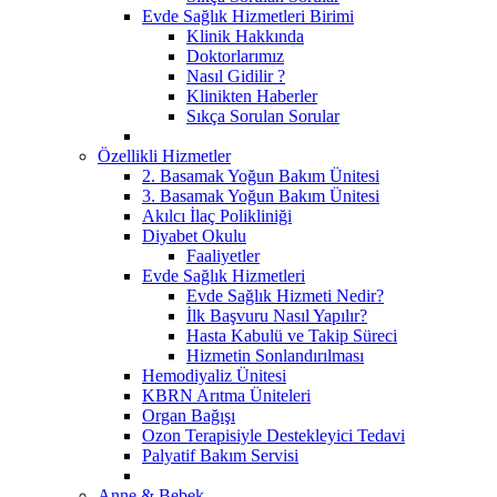
Evde Sağlık Hizmetleri Birimi
Klinik Hakkında
Doktorlarımız
Nasıl Gidilir ?
Klinikten Haberler
Sıkça Sorulan Sorular
Özellikli Hizmetler
2. Basamak Yoğun Bakım Ünitesi
3. Basamak Yoğun Bakım Ünitesi
Akılcı İlaç Polikliniği
Diyabet Okulu
Faaliyetler
Evde Sağlık Hizmetleri
Evde Sağlık Hizmeti Nedir?
İlk Başvuru Nasıl Yapılır?
Hasta Kabulü ve Takip Süreci
Hizmetin Sonlandırılması
Hemodiyaliz Ünitesi
KBRN Arıtma Üniteleri
Organ Bağışı
Ozon Terapisiyle Destekleyici Tedavi
Palyatif Bakım Servisi
Anne & Bebek