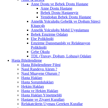
Anne Dostu ve Bebek Dostu Hastane
Anne Dostu Hastane
Bebek Dostu Hastaneyiz
Yenidoğan Bebek Dostu Hastane
Annelik Yolculuğu Gebelik ve Doğum Süreci
Kitapçığı
Annelik Yolculuğu Mobil Uygulaması
Bebek Emzirme Odaları
Ebe Polikliniği
Emzirme Danışmanlığı ve Relaktasyon
Polikliniği
Gebe Okulu
TDL (Travay, Doğum, Lohusa) Odaları
Hasta Bilgilendirme
Hasta Bilgilendimre Filmi
Nasıl Randevu Alırım ?
Nasıl Muayene Olurum ?
Hasta Hakları
Hasta Sorumlulukları
Hekim Hakları
Hasta ve Hekim Hakları
Hasta Hakları Yönetmeliği
Hastane ve Ziyaret Kuralları
Refakatcilerin Uyması Gereken Kurallar