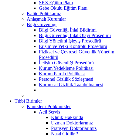
SKS Eğitim Planı
Gebe Okulu Eğitim Planı
Kalite Politikamız
Anlaşmalı Kurumlar
Bilgi Güvenliği
Bilgi Güvenliği İhlal Bildirimi
Bilgi Güvenliği İhlal Olayı Prosedürü
Bilgi Yönetimi İşleyiş Prosedürü
Erişim ve Yetki Kontrolü Prosedürü
Fiziksel ve Çevresel Güvenlik Yönetim
Prosedürü
İletişim Güvenliği Prosedürü
Kurum Yedekleme Politikası
Kurum Parola Politikası
Personel Gizlilik Sözleşmesi
Kurumsal Gizlilik Taahhütnamesi
Tıbbi Birimler
Klinikler / Poliklinikler
Acil Servis
Klinik Hakkında
Uzman Doktorlarımız
Pratisyen Doktorlarımız
Nasıl Gidilir ?