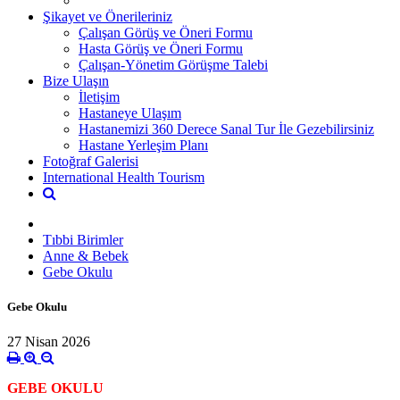
Şikayet ve Önerileriniz
Çalışan Görüş ve Öneri Formu
Hasta Görüş ve Öneri Formu
Çalışan-Yönetim Görüşme Talebi
Bize Ulaşın
İletişim
Hastaneye Ulaşım
Hastanemizi 360 Derece Sanal Tur İle Gezebilirsiniz
Hastane Yerleşim Planı
Fotoğraf Galerisi
International Health Tourism
Tıbbi Birimler
Anne & Bebek
Gebe Okulu
Gebe Okulu
27 Nisan 2026
GEBE OKULU