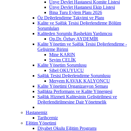
Ünye Devlet Hastanesi Komite Listesi
Ünye Devlet Hastanesi Ekip Listesi
Bina Turu Eylem Planı 2026
Öz Değerlendirme Takvimi ve Planı
Kalite ve Sağlık Tesisi Değerlendirme Bölüm
Sorumluları
Kaliteden Sorumlu Başhekim Yardımcısı
Op.Dr. Özbay AYDEMİR
Kalite Yönetim ve Sağlık Tesisi Değerlendirme -
Gelişirme Birimi
Mine KARIN
Sevim ÇELİK
Kalite Yönetim Sorumlusu
Sibel OKUYUCU
Sağlık Tesisi Değerlendirme Sorumlusu
Meryem KAVAK KALYONCU
Kalite Yönetimi Organizasyon Şeması
Sağlıkta Performans ve Kalite Yönergesi
Sağlık Hizmeti Kalitesinin Geliştirilmesi ve
Değerlendirilmesine Dair Yönetmelik
Hastanemiz
Tarihçemiz
Eğitim Yönetimi
Diyabet Okulu Eğitim Programı