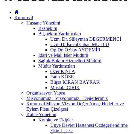
Kurumsal
Hastane Yönetimi
Başhekim
Başhekim Yardımcıları
Uzm. Dr. Süleyman DEĞERMENCİ
Uzm.Dr.İsmail Cihan MUTLU
Op.Dr. Özbay AYDEMİR
İdari ve Mali İşler Müdürü
Sağlık Bakım Hizmetleri Müdürü
Müdür Yardımcıları
Özer KIŞLA
Fatih KÖSE
Büşra KIRAN BAYRAK
Mustafa CIRIK
Organizasyon Yapısı
Misyonumuz - Vizyonumuz - Değerlerimiz
Kurumsal Misyon Vizyon Değer Amaç Hedefler ve
Eylem Planı Çizelgesi
Kalite Yönetimi
Komite ve Ekipler
Ünye Devlet Hastanesi Özdeğerlendirme
Ekip Listesi