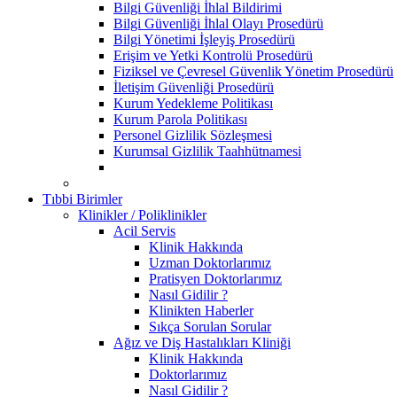
Bilgi Güvenliği İhlal Bildirimi
Bilgi Güvenliği İhlal Olayı Prosedürü
Bilgi Yönetimi İşleyiş Prosedürü
Erişim ve Yetki Kontrolü Prosedürü
Fiziksel ve Çevresel Güvenlik Yönetim Prosedürü
İletişim Güvenliği Prosedürü
Kurum Yedekleme Politikası
Kurum Parola Politikası
Personel Gizlilik Sözleşmesi
Kurumsal Gizlilik Taahhütnamesi
Tıbbi Birimler
Klinikler / Poliklinikler
Acil Servis
Klinik Hakkında
Uzman Doktorlarımız
Pratisyen Doktorlarımız
Nasıl Gidilir ?
Klinikten Haberler
Sıkça Sorulan Sorular
Ağız ve Diş Hastalıkları Kliniği
Klinik Hakkında
Doktorlarımız
Nasıl Gidilir ?