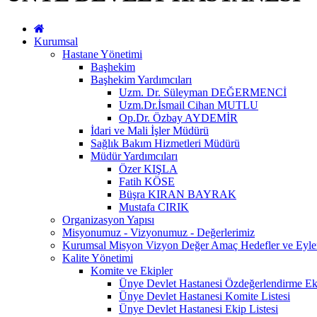
Kurumsal
Hastane Yönetimi
Başhekim
Başhekim Yardımcıları
Uzm. Dr. Süleyman DEĞERMENCİ
Uzm.Dr.İsmail Cihan MUTLU
Op.Dr. Özbay AYDEMİR
İdari ve Mali İşler Müdürü
Sağlık Bakım Hizmetleri Müdürü
Müdür Yardımcıları
Özer KIŞLA
Fatih KÖSE
Büşra KIRAN BAYRAK
Mustafa CIRIK
Organizasyon Yapısı
Misyonumuz - Vizyonumuz - Değerlerimiz
Kurumsal Misyon Vizyon Değer Amaç Hedefler ve Eylem
Kalite Yönetimi
Komite ve Ekipler
Ünye Devlet Hastanesi Özdeğerlendirme Eki
Ünye Devlet Hastanesi Komite Listesi
Ünye Devlet Hastanesi Ekip Listesi