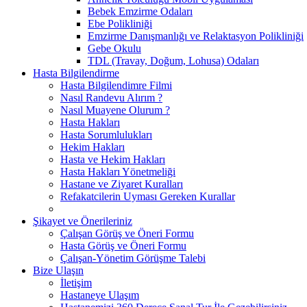
Bebek Emzirme Odaları
Ebe Polikliniği
Emzirme Danışmanlığı ve Relaktasyon Polikliniği
Gebe Okulu
TDL (Travay, Doğum, Lohusa) Odaları
Hasta Bilgilendirme
Hasta Bilgilendimre Filmi
Nasıl Randevu Alırım ?
Nasıl Muayene Olurum ?
Hasta Hakları
Hasta Sorumlulukları
Hekim Hakları
Hasta ve Hekim Hakları
Hasta Hakları Yönetmeliği
Hastane ve Ziyaret Kuralları
Refakatcilerin Uyması Gereken Kurallar
Şikayet ve Önerileriniz
Çalışan Görüş ve Öneri Formu
Hasta Görüş ve Öneri Formu
Çalışan-Yönetim Görüşme Talebi
Bize Ulaşın
İletişim
Hastaneye Ulaşım