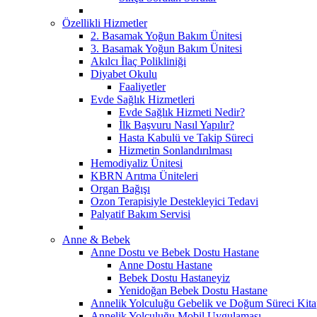
Özellikli Hizmetler
2. Basamak Yoğun Bakım Ünitesi
3. Basamak Yoğun Bakım Ünitesi
Akılcı İlaç Polikliniği
Diyabet Okulu
Faaliyetler
Evde Sağlık Hizmetleri
Evde Sağlık Hizmeti Nedir?
İlk Başvuru Nasıl Yapılır?
Hasta Kabulü ve Takip Süreci
Hizmetin Sonlandırılması
Hemodiyaliz Ünitesi
KBRN Arıtma Üniteleri
Organ Bağışı
Ozon Terapisiyle Destekleyici Tedavi
Palyatif Bakım Servisi
Anne & Bebek
Anne Dostu ve Bebek Dostu Hastane
Anne Dostu Hastane
Bebek Dostu Hastaneyiz
Yenidoğan Bebek Dostu Hastane
Annelik Yolculuğu Gebelik ve Doğum Süreci Kita
Annelik Yolculuğu Mobil Uygulaması