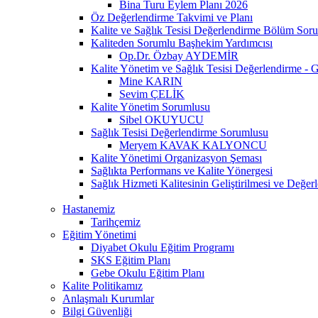
Bina Turu Eylem Planı 2026
Öz Değerlendirme Takvimi ve Planı
Kalite ve Sağlık Tesisi Değerlendirme Bölüm Soru
Kaliteden Sorumlu Başhekim Yardımcısı
Op.Dr. Özbay AYDEMİR
Kalite Yönetim ve Sağlık Tesisi Değerlendirme - G
Mine KARIN
Sevim ÇELİK
Kalite Yönetim Sorumlusu
Sibel OKUYUCU
Sağlık Tesisi Değerlendirme Sorumlusu
Meryem KAVAK KALYONCU
Kalite Yönetimi Organizasyon Şeması
Sağlıkta Performans ve Kalite Yönergesi
Sağlık Hizmeti Kalitesinin Geliştirilmesi ve Değer
Hastanemiz
Tarihçemiz
Eğitim Yönetimi
Diyabet Okulu Eğitim Programı
SKS Eğitim Planı
Gebe Okulu Eğitim Planı
Kalite Politikamız
Anlaşmalı Kurumlar
Bilgi Güvenliği