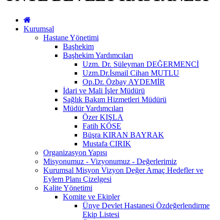
Kurumsal
Hastane Yönetimi
Başhekim
Başhekim Yardımcıları
Uzm. Dr. Süleyman DEĞERMENCİ
Uzm.Dr.İsmail Cihan MUTLU
Op.Dr. Özbay AYDEMİR
İdari ve Mali İşler Müdürü
Sağlık Bakım Hizmetleri Müdürü
Müdür Yardımcıları
Özer KIŞLA
Fatih KÖSE
Büşra KIRAN BAYRAK
Mustafa CIRIK
Organizasyon Yapısı
Misyonumuz - Vizyonumuz - Değerlerimiz
Kurumsal Misyon Vizyon Değer Amaç Hedefler ve
Eylem Planı Çizelgesi
Kalite Yönetimi
Komite ve Ekipler
Ünye Devlet Hastanesi Özdeğerlendirme
Ekip Listesi