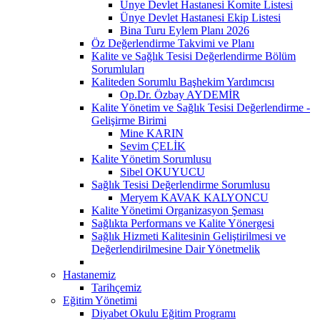
Ünye Devlet Hastanesi Komite Listesi
Ünye Devlet Hastanesi Ekip Listesi
Bina Turu Eylem Planı 2026
Öz Değerlendirme Takvimi ve Planı
Kalite ve Sağlık Tesisi Değerlendirme Bölüm
Sorumluları
Kaliteden Sorumlu Başhekim Yardımcısı
Op.Dr. Özbay AYDEMİR
Kalite Yönetim ve Sağlık Tesisi Değerlendirme -
Gelişirme Birimi
Mine KARIN
Sevim ÇELİK
Kalite Yönetim Sorumlusu
Sibel OKUYUCU
Sağlık Tesisi Değerlendirme Sorumlusu
Meryem KAVAK KALYONCU
Kalite Yönetimi Organizasyon Şeması
Sağlıkta Performans ve Kalite Yönergesi
Sağlık Hizmeti Kalitesinin Geliştirilmesi ve
Değerlendirilmesine Dair Yönetmelik
Hastanemiz
Tarihçemiz
Eğitim Yönetimi
Diyabet Okulu Eğitim Programı