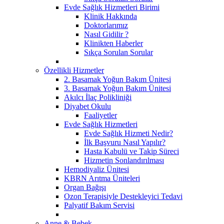
Evde Sağlık Hizmetleri Birimi
Klinik Hakkında
Doktorlarımız
Nasıl Gidilir ?
Klinikten Haberler
Sıkça Sorulan Sorular
Özellikli Hizmetler
2. Basamak Yoğun Bakım Ünitesi
3. Basamak Yoğun Bakım Ünitesi
Akılcı İlaç Polikliniği
Diyabet Okulu
Faaliyetler
Evde Sağlık Hizmetleri
Evde Sağlık Hizmeti Nedir?
İlk Başvuru Nasıl Yapılır?
Hasta Kabulü ve Takip Süreci
Hizmetin Sonlandırılması
Hemodiyaliz Ünitesi
KBRN Arıtma Üniteleri
Organ Bağışı
Ozon Terapisiyle Destekleyici Tedavi
Palyatif Bakım Servisi
Anne & Bebek