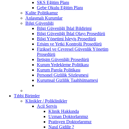
SKS Eğitim Planı
Gebe Okulu Eğitim Planı
Kalite Politikamız
Anlaşmalı Kurumlar
Bilgi Güvenliği
Bilgi Güvenliği İhlal Bildirimi
Bilgi Güvenliği İhlal Olayı Prosedürü
Bilgi Yönetimi İşleyiş Prosedürü
Erişim ve Yetki Kontrolü Prosedürü
Fiziksel ve Çevresel Güvenlik Yönetim
Prosedürü
İletişim Güvenliği Prosedürü
Kurum Yedekleme Politikası
Kurum Parola Politikası
Personel Gizlilik Sözleşmesi
Kurumsal Gizlilik Taahhütnamesi
Tıbbi Birimler
Klinikler / Poliklinikler
Acil Servis
Klinik Hakkında
Uzman Doktorlarımız
Pratisyen Doktorlarımız
Nasıl Gidilir ?