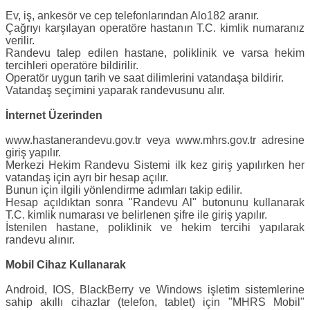
Ev, iş, ankesör ve cep telefonlarından Alo182 aranır.
Çağrıyı karşılayan operatöre hastanın T.C. kimlik numaranız
verilir.
Randevu talep edilen hastane, poliklinik ve varsa hekim
tercihleri operatöre bildirilir.
Operatör uygun tarih ve saat dilimlerini vatandaşa bildirir.
Vatandaş seçimini yaparak randevusunu alır.
İnternet Üzerinden
www.hastanerandevu.gov.tr veya www.mhrs.gov.tr adresine
giriş yapılır.
Merkezi Hekim Randevu Sistemi ilk kez giriş yapılırken her
vatandaş için ayrı bir hesap açılır.
Bunun için ilgili yönlendirme adımları takip edilir.
Hesap açıldıktan sonra "Randevu Al" butonunu kullanarak
T.C. kimlik numarası ve belirlenen şifre ile giriş yapılır.
İstenilen hastane, poliklinik ve hekim tercihi yapılarak
randevu alınır.
Mobil Cihaz Kullanarak
Android, IOS, BlackBerry ve Windows işletim sistemlerine
sahip akıllı cihazlar (telefon, tablet) için "MHRS Mobil"