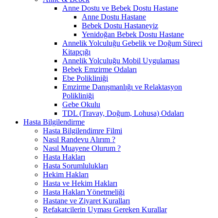
Anne Dostu ve Bebek Dostu Hastane
Anne Dostu Hastane
Bebek Dostu Hastaneyiz
Yenidoğan Bebek Dostu Hastane
Annelik Yolculuğu Gebelik ve Doğum Süreci
Kitapçığı
Annelik Yolculuğu Mobil Uygulaması
Bebek Emzirme Odaları
Ebe Polikliniği
Emzirme Danışmanlığı ve Relaktasyon
Polikliniği
Gebe Okulu
TDL (Travay, Doğum, Lohusa) Odaları
Hasta Bilgilendirme
Hasta Bilgilendimre Filmi
Nasıl Randevu Alırım ?
Nasıl Muayene Olurum ?
Hasta Hakları
Hasta Sorumlulukları
Hekim Hakları
Hasta ve Hekim Hakları
Hasta Hakları Yönetmeliği
Hastane ve Ziyaret Kuralları
Refakatcilerin Uyması Gereken Kurallar