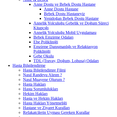
Anne Dostu ve Bebek Dostu Hastane
Anne Dostu Hastane
Bebek Dostu Hastaneyiz
Yenidoğan Bebek Dostu Hastane
Annelik Yolculuğu Gebelik ve Doğum Süreci
Kitapçığı
Annelik Yolculuğu Mobil Uygulaması
Bebek Emzirme Odaları
Ebe Polikliniği
Emzirme Danışmanlığı ve Relaktasyon
Polikliniği
Gebe Okulu
TDL (Travay, Doğum, Lohusa) Odaları
Hasta Bilgilendirme
Hasta Bilgilendimre Filmi
Nasıl Randevu Alırım ?
Nasıl Muayene Olurum ?
Hasta Hakları
Hasta Sorumlulukları
Hekim Hakları
Hasta ve Hekim Hakları
Hasta Hakları Yönetmeliği
Hastane ve Ziyaret Kuralları
Refakatcilerin Uyması Gereken Kurallar