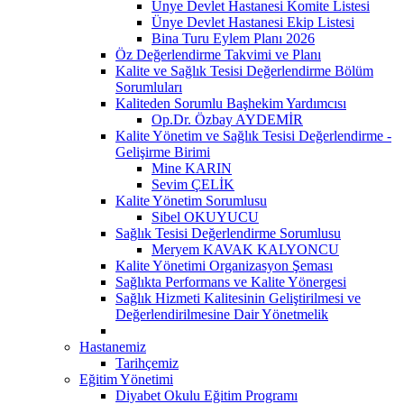
Ünye Devlet Hastanesi Komite Listesi
Ünye Devlet Hastanesi Ekip Listesi
Bina Turu Eylem Planı 2026
Öz Değerlendirme Takvimi ve Planı
Kalite ve Sağlık Tesisi Değerlendirme Bölüm
Sorumluları
Kaliteden Sorumlu Başhekim Yardımcısı
Op.Dr. Özbay AYDEMİR
Kalite Yönetim ve Sağlık Tesisi Değerlendirme -
Gelişirme Birimi
Mine KARIN
Sevim ÇELİK
Kalite Yönetim Sorumlusu
Sibel OKUYUCU
Sağlık Tesisi Değerlendirme Sorumlusu
Meryem KAVAK KALYONCU
Kalite Yönetimi Organizasyon Şeması
Sağlıkta Performans ve Kalite Yönergesi
Sağlık Hizmeti Kalitesinin Geliştirilmesi ve
Değerlendirilmesine Dair Yönetmelik
Hastanemiz
Tarihçemiz
Eğitim Yönetimi
Diyabet Okulu Eğitim Programı